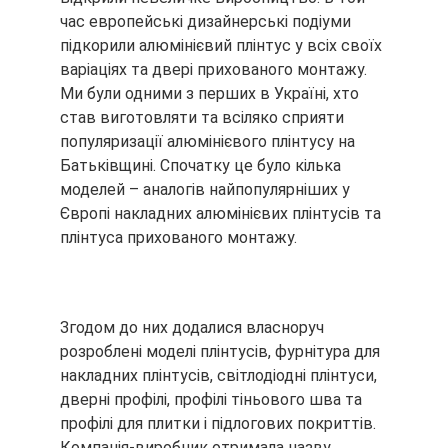
час европейські дизайнерські подіуми
підкорили алюмінієвий плінтус у всіх своїх
варіаціях та двері прихованого монтажу.
Ми були одними з перших в Україні, хто
став виготовляти та всіляко сприяти
популяризації алюмінієвого плінтусу на
Батьківщині. Спочатку це було кілька
моделей – аналогів найпопулярніших у
Європі накладних алюмінієвих плінтусів та
плінтуса прихованого монтажу.
Згодом до них додалися власноруч
розроблені моделі плінтусів, фурнітура для
накладних плінтусів, світлодіодні плінтуси,
дверні профілі, профілі тіньового шва та
профілі для плитки і підлогових покриттів.
Компанія-виробник отримала назву