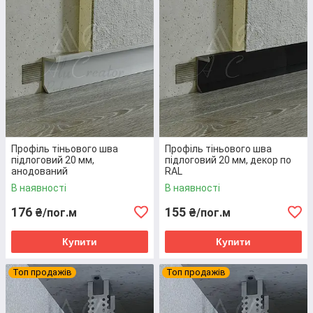
Переваги вибору
профілю тіньового шва
Профіль тіньового шва
Профіль тіньового шва
підлоговий 20 мм,
підлоговий 20 мм, декор по
Унікальний
– аналогів
анодований
RAL
профілю тіньового шва
В наявності
В наявності
не існує, він
176
155
₴/пог.м
₴/пог.м
виготовляється
виключно з алюмінію.
Купити
Купити
Ефектний
– тіньова
зона по периметру стелі
Топ продажів
Топ продажів
надає вишуканої
індивідуальності