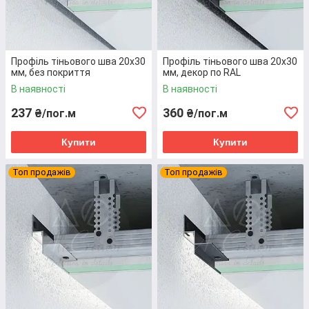
Натуральний
–
виготовлений зі
вторинної екологічно
Профіль тіньового шва 20х30
Профіль тіньового шва 20х30
чистої сировини, має
мм, без покриття
мм, декор по RAL
виразну природню
В наявності
В наявності
текстуру.
237
360
₴/пог.м
₴/пог.м
Різноманітний
–
можливість фарбування
Купити
Купити
плінтуса у будь-який
колір та вибору різних
Топ продажів
Топ продажів
кольорів LED стрічки
робить вибір воістину
безмежним.
Вічний
– непідвладний
корозії, ультрафіолету,
перепадам температур,
механічним впливам та
часу.