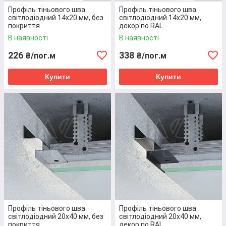
Профіль тіньового шва
Профіль тіньового шва
світлодіодний 14х20 мм, без
світлодіодний 14х20 мм,
покриття
декор по RAL
До колекції
В наявності
В наявності
226
338
₴/пог.м
₴/пог.м
Купити
Купити
Цiкавий факт
Дорогоцінне каміння, наприклад,
рубіни, сапфіри, смарагди, аквамарин –
це мінерали алюмінію.
Як працює наш сервiс?
Профіль тіньового шва
Профіль тіньового шва
світлодіодний 20х40 мм, без
світлодіодний 20х40 мм,
покриття
декор по RAL