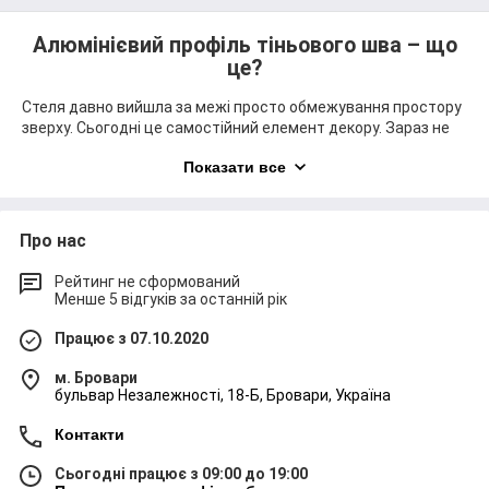
Алюмінієвий профіль тіньового шва – що
це?
Стеля давно вийшла за межі просто обмежування простору
зверху. Сьогодні це самостійний елемент декору. Зараз не
грає ролі висота приміщення, адже сучасні матеріали та
Показати все
технології дозволяють оформити будь-яку стелю під
найсміливіші та найнезвичайніші дизайнерські задумки.
Мінімалізм, лофт, джапанді, екостиль, класика – без гарної,
особливо оформленої стелі будь-який стиль буде
Про нас
незавершеним.
Проте, навіть серед найтрендовіших віянь окремо
Рейтинг не сформований
Менше 5 відгуків за останній рік
виділяється одне особливе рішення – ширяюча стеля.
Завдяки унікальній конструкції кріплення стеля візуально не
Працює з 07.10.2020
стикається зі стінами, а ніби левітує над приміщенням.
Повітряна стеля, що парить, замість звичних громіздких
м. Бровари
конструкцій – як це? Ми відкриємо секрет створення такого
бульвар Незалежності, 18-Б, Бровари, Україна
ефекту, розберемо нюанси та підкажемо, як підібрати
потрібні деталі для влаштування ширяючої стелі.
Контакти
Сьогодні працює з 09:00 до 19:00