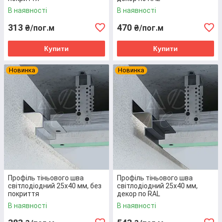
В наявності
В наявності
313
470
₴/пог.м
₴/пог.м
Замовлення на сайті або по телефону
Купити
Купити
Новинка
Новинка
Узгодження деталей, виставлення рахунку
Оплата на розрахунковий рахунок
Профіль тіньового шва
Профіль тіньового шва
світлодіодний 25х40 мм, без
світлодіодний 25х40 мм,
покриття
декор по RAL
Запуск в роботу (у разі фарбування або
В наявності
В наявності
виготовлення за індивідуальними розмірами)