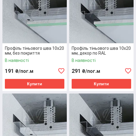
всьому дизайну
приміщення, а
світлодіодні моделі
зачаровують грою
світла та тіні.
Функціональний
–
Профіль тіньового шва 10х20
Профіль тіньового шва 10х20
дозволяє створювати
мм, без покриття
мм, декор по RAL
як однорівневі, та і
В наявності
В наявності
багаторівневі стельові
191
291
₴/пог.м
₴/пог.м
конструкції,
світлодіодний тіньовий
Купити
Купити
профіль візуально
збільшує простір.
Комплексний
–
створює ідеальний
альянс з прихованим та
світлодіодним
плінтусом.