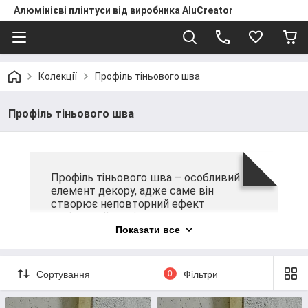
Алюмінієві плінтуси від виробника AluCreator
Колекції
Профіль тіньового шва
Профіль тіньового шва
Профіль тіньового шва – особливий
елемент декору, адже саме він
створює неповторний ефект
левітуючої стелі, додаючи
оригінальності будь-якому інтер'єру.
Показати все
Ретельно розроблений модельний
ряд дозволяє обрати тіньові профілі,
що забезпечують різну відстань від
Сортування
0
Фільтри
стіни до стелі, а також моделі зі
світлодіодним підсвічуванням.