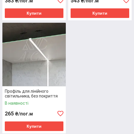
383
543
₴/пог.м
₴/пог.м
Купити
Купити
Доставка Новою поштою на склад/адресно
або самовивіз
Детальніше
Профіль для лінійного
світильника, без покриття
В наявності
265
₴/пог.м
Купити