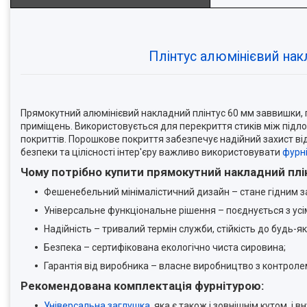
Плінтус алюмінієвий на
Прямокутний алюмінієвий накладний плінтус 60 мм заввишки,
приміщень. Використовується для перекриття стиків між підлог
покриттів. Порошкове покриття забезпечує надійний захист від
безпеки та цілісності інтер'єру важливо використовувати
фурні
Чому потрібно купити прямокутний накладний плі
Фешенебельний мінімалістичний дизайн – стане гідним з
Універсальне функціональне рішення – поєднується з ус
Надійність – тривалий термін служби, стійкість до будь-як
Безпека – сертифікована екологічно чиста сировина;
Гарантія від виробника – власне виробництво з контролем
Рекомендована комплектація фурнітурою:
Універсальна заглушка
, яка є також і зовнішнім кутом, і в