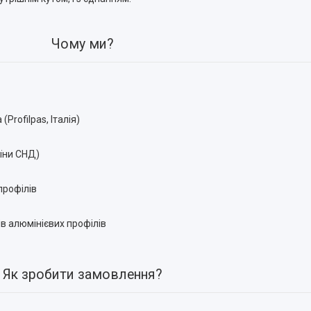
Чому ми?
rofilpas, Італія)
їни СНД)
профілів
ів алюмінієвих профілів
Як зробити замовлення?