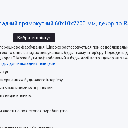
кладний прямокутний 60х10х2700 мм, декор по 
Вибрати плінтус
 порошкове фарбування. Широко застосовується при оздоблювальн
ою та стіною, надає вишуканість будь-якому інтер'єру. Підходить до
 корозії. Може бути пофарбований в будь-який колір і декор на за
туру для накладних плінтусів
.
нтус:
авершенням будь-якого інтер'єру;
іма можливими матеріалами;
их видів впливів;
 якості на всіх етапах виробництва.
нутрішнім кутом, і з'єднанням.