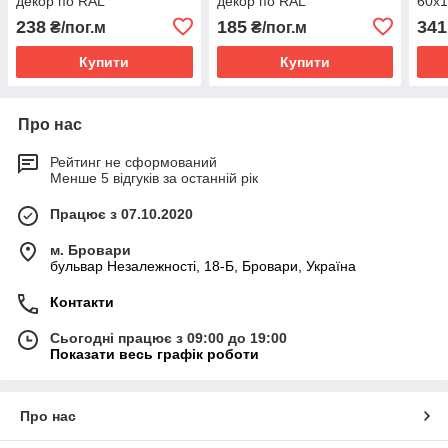
декор по RAL
декор по RAL
60х1
ано
238
185
341
₴/пог.м
₴/пог.м
Купити
Купити
Про нас
Рейтинг не сформований
Менше 5 відгуків за останній рік
Працює з 07.10.2020
м. Бровари
бульвар Незалежності, 18-Б, Бровари, Україна
Контакти
Сьогодні працює з 09:00 до 19:00
Показати весь графік роботи
Про нас