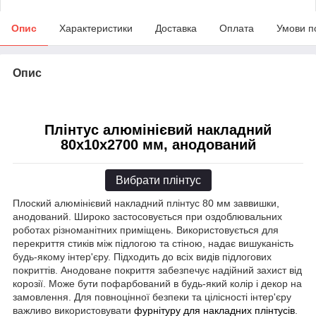
Опис
Характеристики
Доставка
Оплата
Умови п
Опис
Плінтус алюмінієвий накладний
80х10х2700 мм, анодований
Вибрати плінтус
Плоский алюмінієвий накладний плінтус 80 мм заввишки,
анодований. Широко застосовується при оздоблювальних
роботах різноманітних приміщень. Використовується для
перекриття стиків між підлогою та стіною, надає вишуканість
будь-якому інтер'єру. Підходить до всіх видів підлогових
покриттів. Анодоване покриття забезпечує надійний захист від
корозії. Може бути пофарбований в будь-який колір і декор на
замовлення. Для повноцінної безпеки та цілісності інтер'єру
важливо використовувати
фурнітуру для накладних плінтусів
.