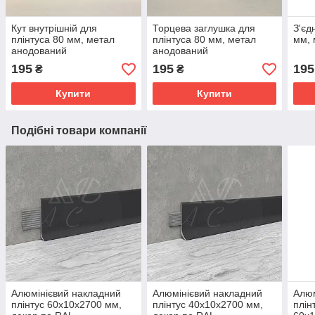
Кут внутрішній для
Торцева заглушка для
З'єд
плінтуса 80 мм, метал
плінтуса 80 мм, метал
мм, 
анодований
анодований
195
195
195
₴
₴
Купити
Купити
Подібні товари компанії
Алюмінієвий накладний
Алюмінієвий накладний
Алюм
плінтус 60х10х2700 мм,
плінтус 40х10х2700 мм,
плін