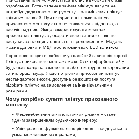
оздоблення. Встановлення займає мінімум часу та не
потребує додаткового інструменту – алюмінієвий плінтус
кріпиться на клей. При використанні тільки плінтуса
прихованого монтажу стіна не стикається з підлогою, а
височіє над нею. Якщо використовувати комплект –
прихований плінтус з декоративною вставкою – він не
виступає за площину стіни, а є її продовженням. Модель
можна доповнити МДФ або алюмінієвою LED
вставкою
.
Порошкове покриття забезпечує надійний захист від корозії.
Плінтус прихованого монтажу може бути пофарбований у
будь-який колір на замовлення або текструрно декорований –
сатин, браш, муар. Якщо потрібний прихований плінтус
нестандартної висоти, доступна безкоштовна послуга
підрізати плінтус на замовлення за індивідуальними
розмірами.
Чому потрібно купити плінтус прихованого
монтажу:
Фешенебельний мінімалістичний дизайн – стане
гідним завершенням будь-якого інтер'єру;
Універсальне функціональне рішення – поєднується з
усіма можливими матеріалами;