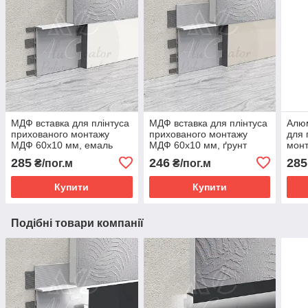
МДФ вставка для плінтуса
МДФ вставка для плінтуса
Алюм
прихованого монтажу
прихованого монтажу
для 
МДФ 60х10 мм, емаль
МДФ 60х10 мм, ґрунт
монт
декор по RAL
ано
285
246
285
₴/пог.м
₴/пог.м
Купити
Купити
Подібні товари компанії