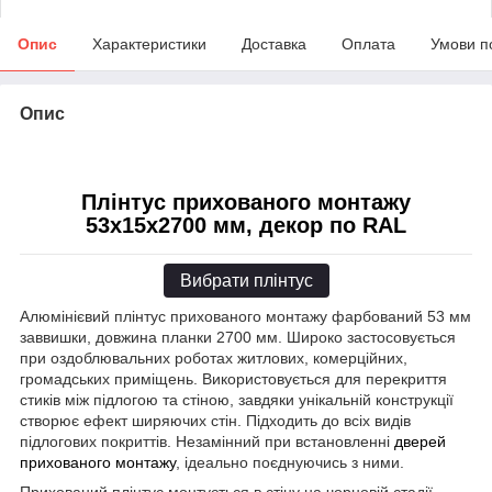
Опис
Характеристики
Доставка
Оплата
Умови п
Опис
Плінтус прихованого монтажу
53х15х2700 мм, декор по RAL
Вибрати плінтус
Алюмінієвий плінтус прихованого монтажу фарбований 53 мм
заввишки, довжина планки 2700 мм. Широко застосовується
при оздоблювальних роботах житлових, комерційних,
громадських приміщень. Використовується для перекриття
стиків між підлогою та стіною, завдяки унікальній конструкції
створює ефект ширяючих стін. Підходить до всіх видів
підлогових покриттів. Незамінний при встановленні
дверей
прихованого монтажу
, ідеально поєднуючись з ними.
Прихований плінтус монтується в стіну на чорновій стадії