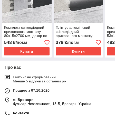
Комплект світлодіодний
Плінтус алюмінієвий
Комп
прихованого монтажу
світлодіодний
прих
80х15х2700 мм, декор по
прихованого монтажу
53х1
RAL
60х17х2700 мм, декор по
RAL
548
378
483
₴/пог.м
₴/пог.м
RAL
Купити
Купити
Про нас
Рейтинг не сформований
Менше 5 відгуків за останній рік
Працює з 07.10.2020
м. Бровари
бульвар Незалежності, 18-Б, Бровари, Україна
Контакти