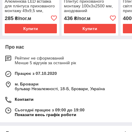
Алюмінієва LED вставка
Плінтус прихованого
Плін
для плінтуса прихованого
монтажу 100х3х2500 мм,
світ
монтажу 49х9,5 мм,
анодований
прих
анодована
116 
285
436
400
₴/пог.м
₴/пог.м
ано
Купити
Купити
Про нас
Рейтинг не сформований
Менше 5 відгуків за останній рік
Працює з 07.10.2020
м. Бровари
бульвар Незалежності, 18-Б, Бровари, Україна
Контакти
Сьогодні працює з 09:00 до 19:00
Показати весь графік роботи