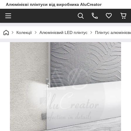
Алюмінієві плінтуси від виробника AluCreator
Колекції
Алюмінієвий LED плінтус
Плінтус алюмінієв