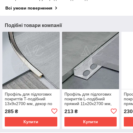
Всі умови повернення
Подібні товари компанії
Профіль для підлогових
Профіль для підлогових
Проф
покриттів Т-подібний
покриттів L-подібний
покр
13х9х2700 мм, декор по
прямий 11х20х2700 мм,
прям
RAL
анодований
ано
285
213
230
₴
₴
Купити
Купити