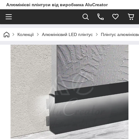
Алюмінієві плінтуси від виробника AluCreator
Колекції
Алюмінієвий LED плінтус
Плінтус алюмінієв