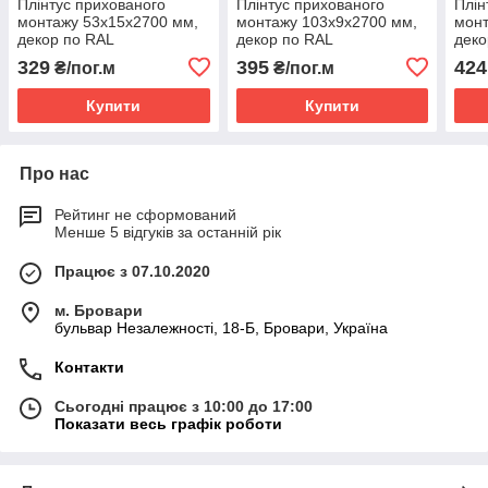
Плінтус прихованого
Плінтус прихованого
Плін
монтажу 53х15х2700 мм,
монтажу 103х9х2700 мм,
монт
декор по RAL
декор по RAL
деко
329
395
424
₴/пог.м
₴/пог.м
Купити
Купити
Про нас
Рейтинг не сформований
Менше 5 відгуків за останній рік
Працює з 07.10.2020
м. Бровари
бульвар Незалежності, 18-Б, Бровари, Україна
Контакти
Сьогодні працює з 10:00 до 17:00
Показати весь графік роботи