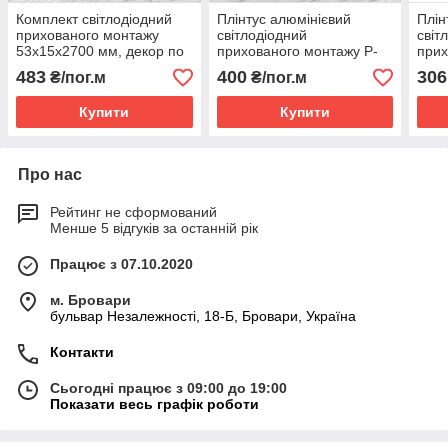
Комплект світлодіодний
Плінтус алюмінієвий
Плін
прихованого монтажу
світлодіодний
світ
53х15х2700 мм, декор по
прихованого монтажу P-
прих
RAL
116 LED 60х12х2500 мм,
60х1
483
400
306
₴/пог.м
₴/пог.м
анодований
ано
Купити
Купити
Про нас
Рейтинг не сформований
Менше 5 відгуків за останній рік
Працює з 07.10.2020
м. Бровари
бульвар Незалежності, 18-Б, Бровари, Україна
Контакти
Сьогодні працює з 09:00 до 19:00
Показати весь графік роботи