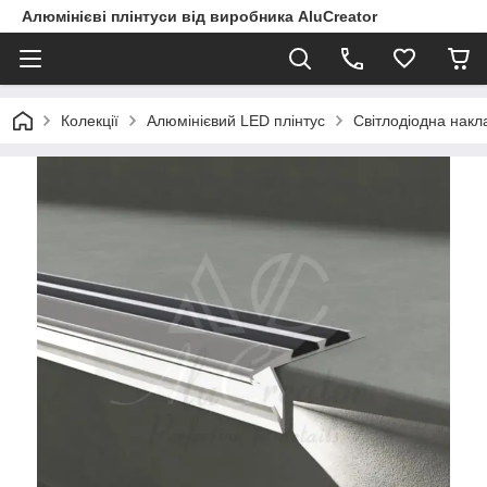
Алюмінієві плінтуси від виробника AluCreator
Колекції
Алюмінієвий LED плінтус
Світлодіодна накл